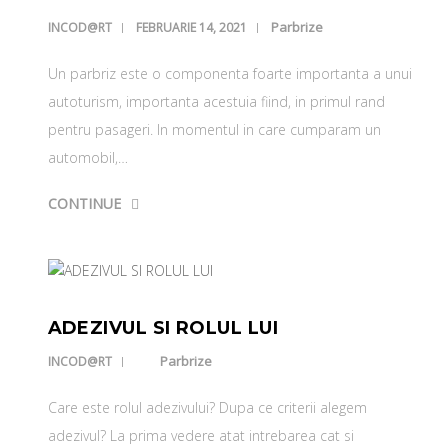
Parbrize
INCOD@RT
FEBRUARIE 14, 2021
Un parbriz este o componenta foarte importanta a unui
autoturism, importanta acestuia fiind, in primul rand
pentru pasageri. In momentul in care cumparam un
automobil,…
CONTINUE
ADEZIVUL SI ROLUL LUI
Parbrize
INCOD@RT
Care este rolul adezivului? Dupa ce criterii alegem
adezivul? La prima vedere atat intrebarea cat si